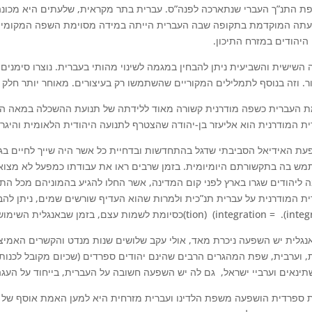
ת התנ”ך העברי שנתארכה לפנה”ס. עברית בתר מקראית, שלעתים היא מכונה 
תה המוקדמת בתקופה שבה העברית הייתה במידה מסוימת השפה המקומית. 
ו היהודים במזרח התיכון
השישית והשביעית ניתן להבחין במגמה לשינוי מהותי בעברית. נוצרו סימנים 
ור. וזה בנוסף לתמלילים המקוריים שהשתמשו רק בעיצורים. מאוחר יותר חלק 
ית המודרנית הוא אליעזר בן-יהודה שהצטרף לתנועה היהודית הלאומית והיגר מר
ת האידיאל הסביבתי שדגל בהתחדשות ובדחיית כל אשר היה שייך לחיים בגו
ש בה בתקשורתם היומיומית. בזמן שרבים ראו את עבודתו כמפעל לא מצוא
 ליהודים שגרו בארץ לפני קום המדינה, אשר החלו להגיע בהמוניהם מכל התפ
ת המודרנית על עברית תנ”כית ולמרות שהוא העדיף שורשים שמים, ניתן לה
השימוש באותיות (ציה cia=) כסיומת לשמות עצם, בזמן שבאנגלית השימוש הוא באותיות(tion) (integratio
נגלית יש השפעה ניכרת מאד, אולי עקב שלושים שנות מנדט והקשרים האמיצי
, וערבית, שפת המהגרים הרבים שהינם יהודים ספרדים (שכיום מקובל לכנו
תינאים וערביי ישראל, גם לה יש השפעה חשובה על העברית, בייחוד על הע
 ספרדית הושפעה משפת הלדינו ועברית מזרחית היא למען האמת אוסף של ניב