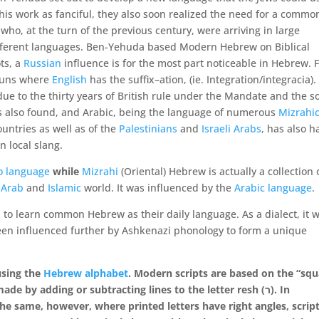
s work as fanciful, they also soon realized the need for a commo
who, at the turn of the previous century, were arriving in large
fferent languages. Ben-Yehuda based Modern Hebrew on Biblical
ts, a
Russian
influence is for the most part noticeable in Hebrew. 
nouns where
English
has the suffix–ation, (ie. Integration/integracia)
due to the thirty years of British rule under the Mandate and the so
s also found, and Arabic, being the language of numerous
Mizrahi
untries as well as of the
Palestinians
and
Israeli Arabs
, has also h
n local slang.
o language
while
Mizrahi
(Oriental) Hebrew is actually a collection 
e
Arab
and
Islamic
world. It was influenced by the
Arabic language
.
 to learn common Hebrew as their daily language. As a dialect, it 
een influenced further by Ashkenazi phonology to form a unique
using the
Hebrew alphabet
. Modern scripts are based on the “squ
letter form, in which most of the letters are made by adding or subtracting lines to the letter resh (ר
). In
he same, however, where printed letters have right angles, scrip