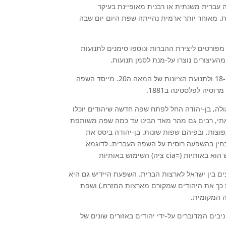
עברית משנתית או רבנית מאופיינת בעיקר
מאוחר יותר ארמית נהייתה שפת היום יום שבה
מפורטים ליצירת ההברות ונוספו סימנים לתנועות
מהעיצורים נוצרו על-מנת לסמן תנועות
תקומת העברית כשפה מודרנית קשורה מאוד ללידתה של תנועת ההשכלה במאה ה-18 ולתנועת הציונות של המאה ה20. מייסד השפה
וסיה לפלסטינה ב1881
לה, בן-יהודה החל לפתח שפה חדשה שיהודים יוכלו
תי, רבים גם מהר מאד הבינו עד כמה שפה משותפת
וצות, ובפיהם שפות שונות. בן-יהודה ביסס את
בחין בהשפעה רוסית על השפה העברית. לדוגמא
ם בין ישראל לארצות הברית. השפעת היידיש גם היא
ת כך את היהודים שמקורם מארצות המזרח.) ושפת
גה המקומית
ים המדוברים על-ידי יהודים באזורים שונים של