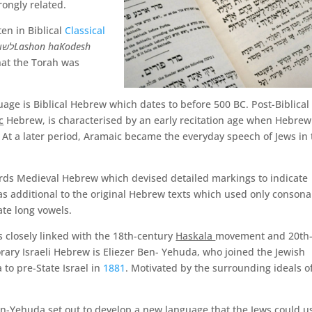
rongly related.
ten in Biblical
Classical
לשון
Lashon haKodesh
hat the Torah was
guage is Biblical Hebrew which dates to before 500 BC. Post-Biblical
c
Hebrew, is characterised by an early recitation age when Hebre
. At a later period, Aramaic became the everyday speech of Jews in
ards Medieval Hebrew which devised detailed markings to indicate
as additional to the original Hebrew texts which used only consona
te long vowels.
 closely linked with the 18th-century
Haskala
movement and 20th
ary Israeli Hebrew is Eliezer Ben- Yehuda, who joined the Jewish
to pre-State Israel in
1881
. Motivated by the surrounding ideals o
Ben-Yehuda set out to develop a new language that the Jews could u