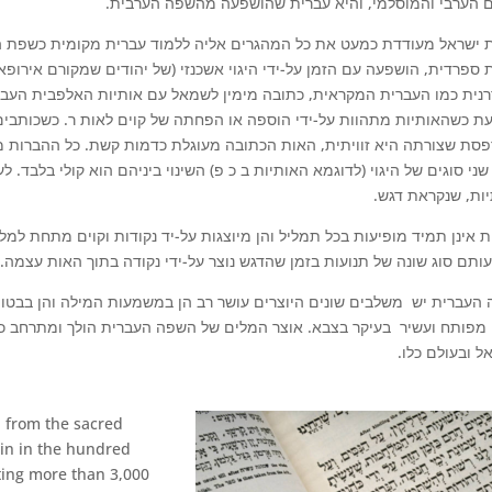
ם הערבי והמוסלמי, והיא עברית שהושפעה מהשפה הערבית
 ישראל מעודדת כמעט את כל המהגרים אליה ללמוד עברית מקומית כשפת ה
 ספרדית, הושפעה עם הזמן על-ידי היגוי אשכנזי (של יהודים שמקורם אירופאי), 
נית כמו העברית המקראית, כתובה מימין לשמאל עם אותיות האלפבית העבר
ת כשהאותיות מתהוות על-ידי הוספה או הפחתה של קוים לאות ר. כשכותבים
סת שצורתה היא זוויתית, האות הכתובה מעוגלת כדמות קשת. כל ההברות מי
 שני סוגים של היגוי (לדוגמא האותיות ב כ פ) השינוי ביניהם הוא קולי בלבד.
יות, שנקראת דגש
ת אינן תמיד מופיעות בכל תמליל והן מיוצגות על-יד נקודות וקוים מתחת למלה
ותם סוג שונה של תנועות בזמן שהדגש נוצר על-ידי נקודה בתוך האות עצמה
העברית יש משלבים שונים היוצרים עושר רב הן במשמעות המילה והן בבטו
מפותח ועשיר בעיקר בצבא. אוצר המלים של השפה העברית הולך ומתרחב כל הז
אל ובעולם כלו
d from the sacred
in in the hundred
ing more than 3,000