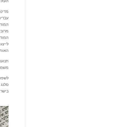
העול.
מדינת
עברית
המודר
מרובע
המודפ
לייצג
האות.
תנועו
משמע.
לשפה 
סלנג 
בישר.