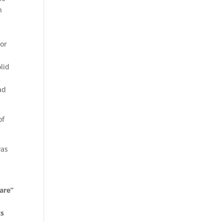
n
For
.
lid
c
ad
of
was
are”
ts