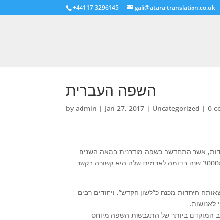
+44117 3296145
gali@atara-translation.co.uk
השפה העברית
by
admin
|
Jan 27, 2017
|
Uncategorized
|
0 
ות, אשר התחדשה כשפה מודרנית במאה השנים
האחרונות. העברית הופיעה במסמכים שנתארכו לפני יותר מ3000 שנה בדומה לארמית שלה היא קשורה בקשר
ותה היהדות מכנה כ”לשון הקדש”, ויהודים רבים
עביר את המסר האלוהי לאנושות
גבשות השפה מיוחס