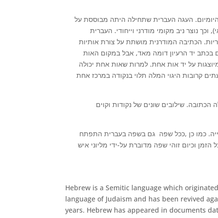
יומיום. העגה העברית שתחילה היתה מבוססת על
וכך נוצר ניב מקומי מודרני וייחודי. העברית
יות. הכתיבה המודרנית מושתת על צורת אותיות
 בכתב יד הרעיון דומה מאד, אבל במקום האות
וצגות על יד אות אחת. למרות שאות אחת יכולה
 לעתים קרובות היגוי המלה תלוי בנקודה במרכז אחת
 הכתובה. שילובים שונים של נקודות וקוים
ייה. כמו כן ,ככל שפה גם בשפה בעברית התפתח
מן וכיום זוהי שפה מדוברת על-ידי מליוני איש
Hebrew is a Semitic language which originate
language of Judaism and has been revived aga
years. Hebrew has appeared in documents dat