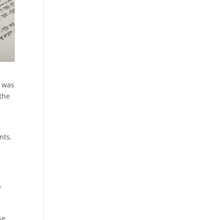
w was
 the
nts,
-
f
se