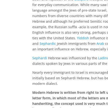
for everyday communication. While many saw hi
language amongst the Jews of pre-state Israel, 
numbers from diverse countries with many di
Hebrew and although he preferred Semitic roo
example, the Russian suffix -acia is used in 
English influence is also very strong, perhaps 
ties with the United States.
Yiddish
influence i
and
Sephardic
Jewish immigrants from
Arab
co
an important influence on Hebrew, especially i
Sephardi
Hebrew was influenced by the
Ladin
dialects spoken by Jews in various parts of th
Nearly every immigrant to Israel is encouraged
initially based on Sephardi Hebrew, but has b
modern dialect.
Modern Hebrew is written from right to left 
handwriting, the concept used is very much t