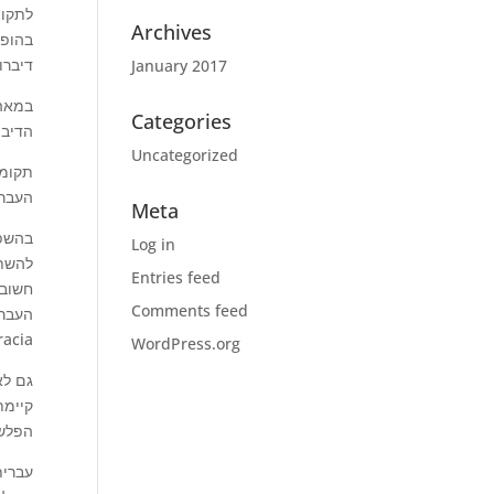
לתקופ
Archives
בהופע
דיבר.
January 2017
במאה 
Categories
הדיב.
Uncategorized
העבר.
Meta
בהשפע
Log in
להשתמ
Entries feed
חשובה
Comments feed
העברי
n = .(integracia
WordPress.org
גם לא
קיימת
הפלש.
עברית