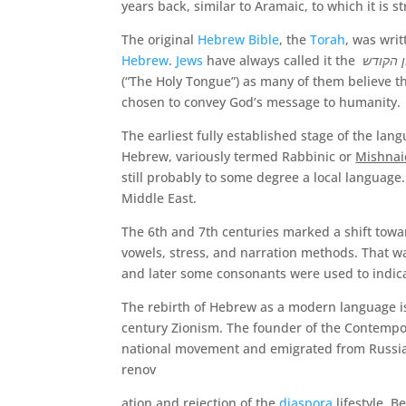
years back, similar to Aramaic, to which it is st
The original
Hebrew Bible
, the
Torah
, was writ
Hebrew
.
Jews
have always called it the
 הקודש
(“The Holy Tongue”) as many of them believe t
chosen to convey God’s message to humanity.
The earliest fully established stage of the lan
Hebrew, variously termed Rabbinic or
Mishnai
still probably to some degree a local language
Middle East.
The 6th and 7th centuries marked a shift tow
vowels, stress, and narration methods. That w
and later some consonants were used to indica
The rebirth of Hebrew as a modern language is
century Zionism. The founder of the Contempor
national movement and emigrated from Russia 
renov
ation and rejection of the
diaspora
lifestyle, 