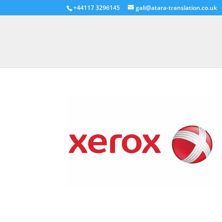
+44117 3296145
gali@atara-translation.co.uk