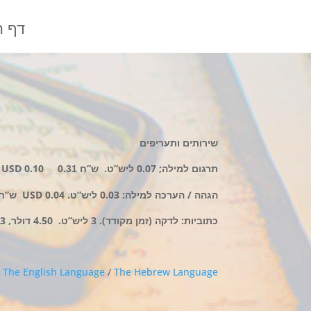
דף ה
שירותים ותעריפים
תרגום למילה; 0.07 ליש”ט.
ש”ח
0.10
USD
0.31
הג
הה / הערכה למילה: 0.03 ליש”ט. 0.04
USD
ש”ח
כתוביות: לדקה (זמן מקודד). 3 ליש”ט. 4
.50
דולר, 13 ש”ח.
–
The English Language
/
The Hebrew Language